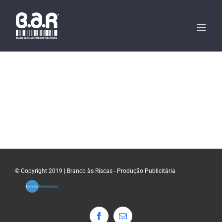
Skip
to
content
© Copyright 2019 | Branco às Riscas - Produção Publicitária
Facebook
Email