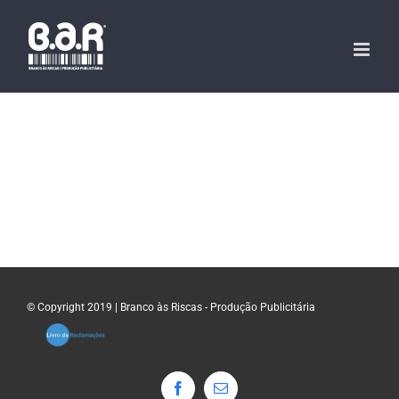
Skip
to
content
© Copyright 2019 | Branco às Riscas - Produção Publicitária
Facebook
Email