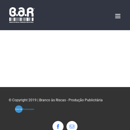
Skip
to
content
© Copyright 2019 | Branco às Riscas - Produção Publicitária
Facebook
Email