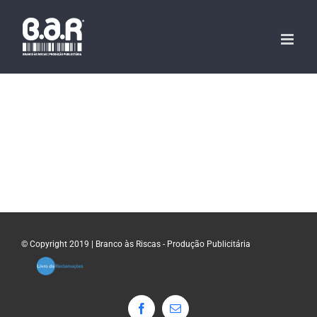
Skip
to
content
© Copyright 2019 | Branco às Riscas - Produção Publicitária
Facebook
Email