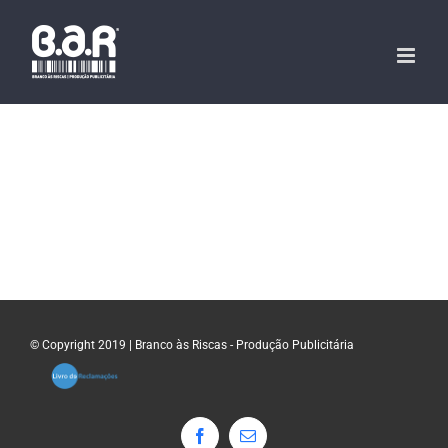
Skip
to
content
© Copyright 2019 | Branco às Riscas - Produção Publicitária
Facebook
Email