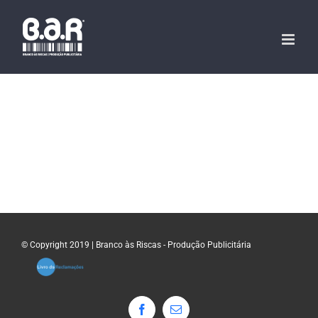
Skip
to
content
© Copyright 2019 | Branco às Riscas - Produção Publicitária
Facebook
Email