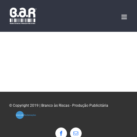
Skip
to
content
© Copyright 2019 | Branco às Riscas - Produção Publicitária
Facebook
Email